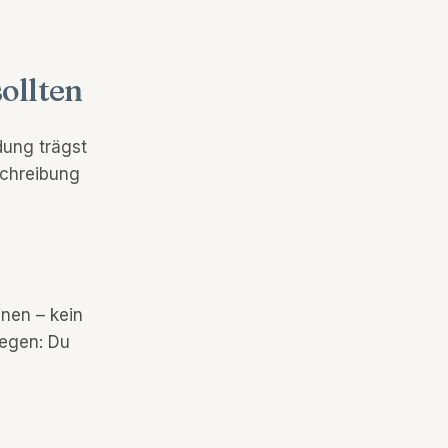
ollten
dung trägst
schreibung
nnen – kein
iegen: Du