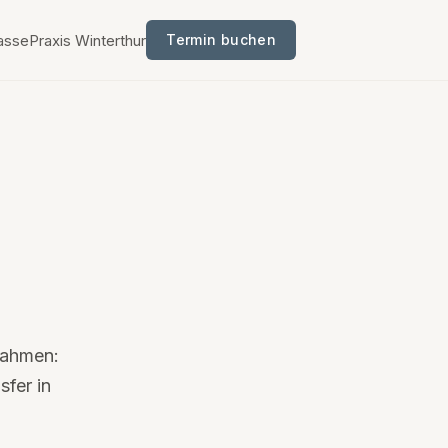
asse
Praxis Winterthur
Termin buchen
Rahmen:
fer in