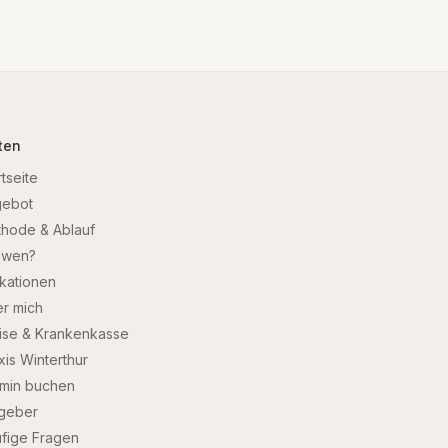
ten
rtseite
gebot
hode & Ablauf
 wen?
ikationen
r mich
ise & Krankenkasse
xis Winterthur
min buchen
geber
fige Fragen