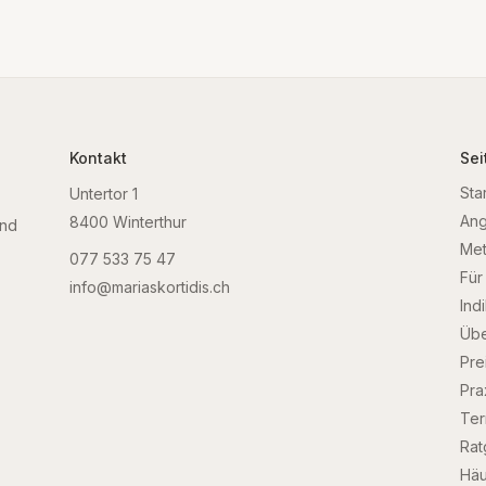
Kontakt
Sei
Sta
Untertor 1
An
8400
Winterthur
und
Met
077 533 75 47
Für
info@mariaskortidis.ch
Ind
Übe
Pre
Pra
Ter
Rat
Häu