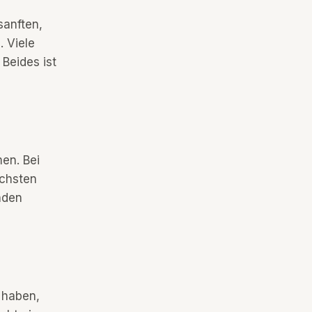
sanften,
 Viele
Beides ist
en. Bei
ächsten
nden
 haben,