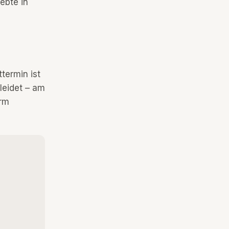
ebte in
termin ist
leidet – am
arm