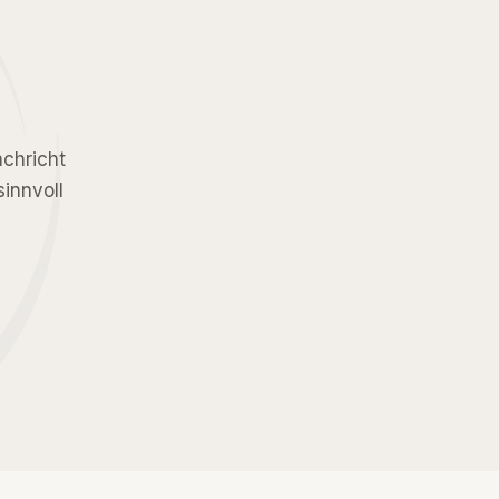
achricht
sinnvoll