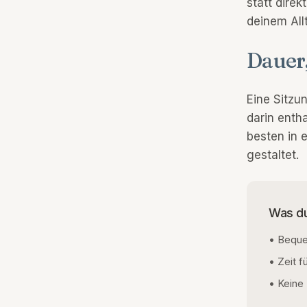
statt direk
deinem All
Dauer
Eine Sitzu
darin enth
besten in 
gestaltet.
Was du
• Beque
• Zeit 
• Keine 