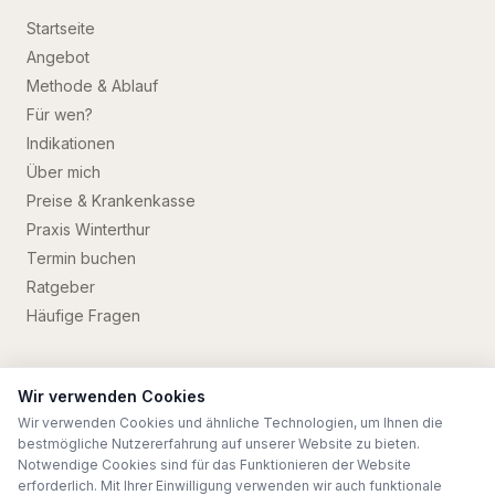
Startseite
Angebot
Methode & Ablauf
Für wen?
Indikationen
Über mich
Preise & Krankenkasse
Praxis Winterthur
Termin buchen
Ratgeber
Häufige Fragen
Wir verwenden Cookies
Wir verwenden Cookies und ähnliche Technologien, um Ihnen die
©
2026
Maria Skortidis
. Alle Rechte vorbehalten.
bestmögliche Nutzererfahrung auf unserer Website zu bieten.
Impressum
Datenschutz
Notwendige Cookies sind für das Funktionieren der Website
erforderlich. Mit Ihrer Einwilligung verwenden wir auch funktionale
Webentwicklung PRZ Marketing Solutions