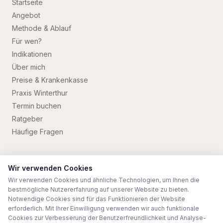
Startseite
Angebot
Methode & Ablauf
Für wen?
Indikationen
Über mich
Preise & Krankenkasse
Praxis Winterthur
Termin buchen
Ratgeber
Häufige Fragen
Wir verwenden Cookies
Wir verwenden Cookies und ähnliche Technologien, um Ihnen die
©
2026
Maria Skortidis
. Alle Rechte vorbehalten.
bestmögliche Nutzererfahrung auf unserer Website zu bieten.
Impressum
Datenschutz
Notwendige Cookies sind für das Funktionieren der Website
erforderlich. Mit Ihrer Einwilligung verwenden wir auch funktionale
Webentwicklung PRZ Marketing Solutions
Cookies zur Verbesserung der Benutzerfreundlichkeit und Analyse-